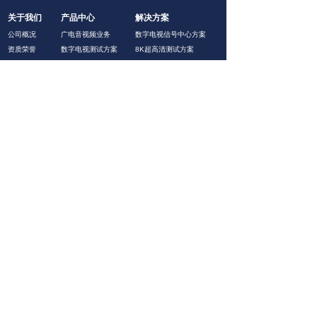
关于我们
产品中心
解决方案
公司概况
广电音视频业务
数字电视信号中心方案
资质荣誉
数字电视测试方案
8K超高清测试方案
典型客户
5G通信物联网
显示影院视频校正方案
合作伙伴
通用电子测量
MPRT测试方案
招贤纳仕
光学色彩测量
视频图像质量析方案
中国 · 星辰天创
Copyright © 2020 北京星辰天创科技有限公司 保留所有权利。
京ICP备19016521号
京公网安备11011402013073号
京ICP备19016521号
本网站由阿里云提供云计算及安全服务
本网站支持
IPv6
Powered by 万网