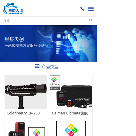
끅
끀
ꄙ
星辰天创
一站式测试方案服务提供商
끀
产品类型
Colorimetry CR-250 光谱仪/分光辐射计
Calman Ultimate旗舰版套装