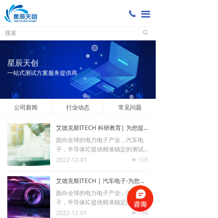
끅
끀
ꄙ
星辰天创
一站式测试方案服务提供商
公司新闻
行业动态
常见问题
艾德克斯ITECH 科研教育| 为您提供更加精准、稳定的测试解决方案
面向全球的电力电子产业，汽车电
子，半导体IC提供精准稳定的测试
仪器产品，包括：交直流可编程电
2022-12-01
105
넶
源、交直流电子负载以及自动化测
试系统等
艾德克斯ITECH | 汽车电子-为您提供更加精准、稳定的测试解决方案
面向全球的电力电子产业，汽车电
子，半导体IC提供精准稳定的测试
仪器产品，包括：交直流可编程电
2022-12-01
146
넶