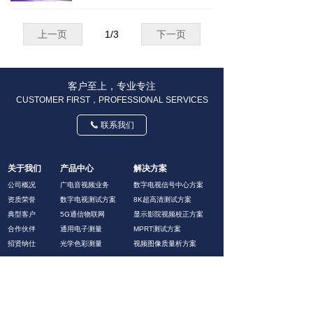
源、交直流电子负载以及自动化测
试系统等
上一页
1
/
3
下一页
客户至上，专业专注
CUSTOMER FIRST，PROFESSIONAL SERVICES
联系我们
끅
关于我们
产品中心
解决方案
公司概况
广电音视频业务
数字电视信号中心方案
资质荣誉
数字电视测试方案
8K超高清测试方案
典型客户
5G通信物联网
显示影院视频校正方案
合作伙伴
通用电子测量
MPRT测试方案
招贤纳仕
光学色彩测量
视频图像质量析方案
中国 · 星辰天创